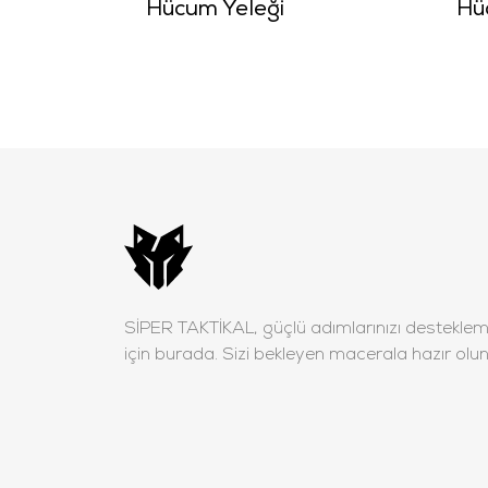
Hücum Yeleği
Hü
SİPER TAKTİKAL, güçlü adımlarınızı destekle
için burada. Sizi bekleyen macerala hazır olun