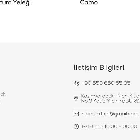
cum Yeleği
Camo
İletişim Bİlgileri
‪+90 553 650 85 35‬
mek
Kazımkarabekir Mah. Kitle
No:9 Kat:3 Yıldırım/BUR
!
sipertaktikal@gmail.com
Pzt-Cmt: 10:00 - 00:00